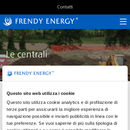
Salta
al
Contatti
Avvisi e comunicati stampa
contenuto
CHI SIAMO
Assemblea Ordinaria 2026
principale
Calendario finanziario
Assemblea Ordinaria 2025
La società
Documentazione
Chi siamo
Consiglio di Amministrazione
Le centrali
Documento di ammissione e Azionisti rilevanti
Collegio Sindacale
Corporate Governance
Le centrali
OPA
Statuto
Investor relations
Fusione per incorporazione
Frendy Energy gestisce 15 impianti mini-
Questo sito web utilizza i cookie
idro situati prevalentemente su canali
Questo sito utilizza cookie analytics e di profilazione di
irrigui.
terze parti per assicurarti la migliore esperienza di
navigazione possibile e inviarti pubblicità in linea con le
tue preferenze. Se vuoi saperne di più sulla tipologia di
Nel corso del 2019 la produzione elettrica delle centrali di