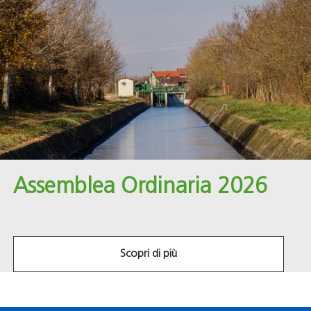
Salta
al
Contatti
contenuto
principale
Assemblea Ordinaria 2026
Scopri di più