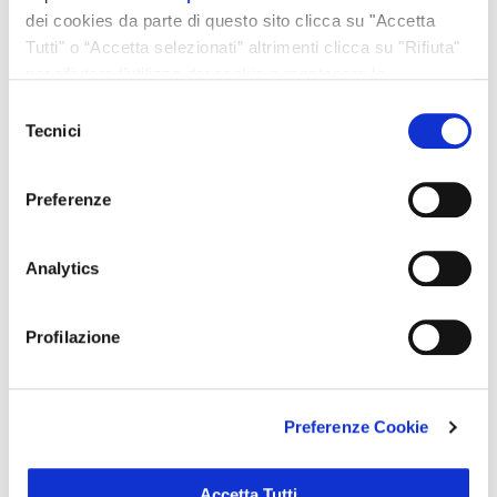
dei cookies da parte di questo sito clicca su "Accetta
Tutti" o “Accetta selezionati” altrimenti clicca su "Rifiuta"
per rifiutare l’utilizzo dei cookie e mantenere le
impostazioni di default.
Selezione del consenso
Tecnici
Consiglio di Amministrazione
Preferenze
Analytics
Collegio Sindacale
Profilazione
Preferenze Cookie
Accetta Tutti