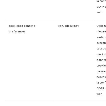
la con
GDPR d
web.
cookiebot-consent--
cdn.jsdelivr.net
Utilizz
preferences
rilevare
visitat
accett
catego
market
banner
cookie
cookie
necess
la con
GDPR d
web.