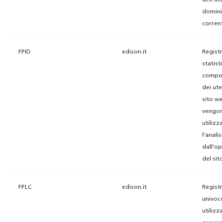
dell'ut
domin
corren
FPID
edison.it
Registr
statisti
compo
dei ute
sito w
vengo
utilizz
l'anali
dall'o
del sit
FPLC
edison.it
Registr
univoc
utilizz