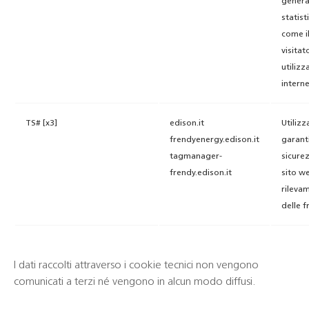
genera
statisti
come i
visitat
utilizza
interne
TS# [x3]
edison.it
Utilizz
frendyenergy.edison.it
garanti
tagmanager-
sicure
frendy.edison.it
sito we
rileva
delle f
I dati raccolti attraverso i cookie tecnici non vengono
comunicati a terzi né vengono in alcun modo diffusi.