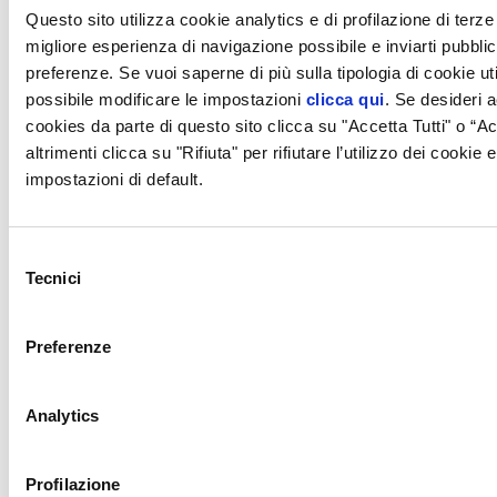
cui al successivo paragrafo 5, let. (A), la traccia del suo
Questo sito utilizza cookie analytics e di profilazione di terze 
consenso verrebbe persa e, pertanto, nel corso della sua
migliore esperienza di navigazione possibile e inviarti pubblici
successiva visita al Sito il banner sui cookie sarà visualizzato
preferenze. Se vuoi saperne di più sulla tipologia di cookie ut
nuovamente. Naturalmente è libero di bloccare
possibile modificare le impostazioni
clicca qui
. Se desideri a
l’installazione dei cookie di profilazione in qualsiasi
cookies da parte di questo sito clicca su "Accetta Tutti" o “Ac
momento, senza che la possibilità di visitare il sito e fruire dei
altrimenti clicca su "Rifiuta" per rifiutare l’utilizzo dei cookie
suoi contenuti sia in qualsiasi modo compromessa. Se
impostazioni di default.
decide di disattivare la pubblicità comportamentale non
significa che non riceverà più pubblicità sul Sito. Tuttavia, i
banner che visualizzerà sul Sito potrebbero non rispecchiare
Selezione del consenso
i suoi interessi o le sue preferenze sul browser che sta
Tecnici
attualmente utilizzando.
Preferenze
Il sito
www.frendyenergy.edison.it
non utilizza
Cookie di profilazione.
Analytics
5. Come posso gestire i cookie?
Profilazione