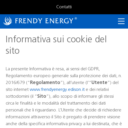
Salta
al
Contatti
Avvisi e comunicati stampa
contenuto
CHI SIAMO
Assemblea Ordinaria 2026
principale
Calendario finanziario
Assemblea Ordinaria 2025
La società
Documentazione
Chi siamo
Informativa sui cookie del
Consiglio di Amministrazione
Le centrali
Documento di ammissione e Azionisti rilevanti
sito
Collegio Sindacale
Corporate Governance
OPA
Statuto
Investor relations
Fusione per incorporazione
La presente Informativa è resa, ai sensi del GDPR,
Regolamento europeo generale sulla protezione dei dati, n.
2016/679 (“
Regolamento
”), all’utente (l’“
Utente
”) del
sito internet
www.frendyenergy.edison.it
e dei relativi
sottodomini (il “
Sito
”), allo scopo di informare gli stessi
circa le finalità e le modalità del trattamento dei dati
personali che li riguardano. L’Utente che decide di richiedere
informazioni attraverso il Sito è pregato di prendere visione
anche della specifica informativa privacy a lui destinata, che è