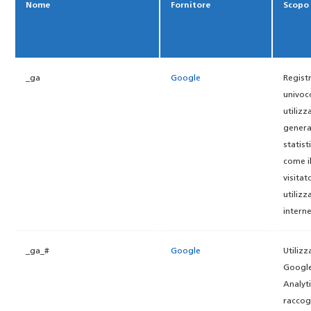
Nome
Fornitore
Scopo
_ga
Google
Registr
univoc
utilizz
genera
statisti
come i
visitat
utilizza
interne
_ga_#
Google
Utilizz
Googl
Analyt
raccogl