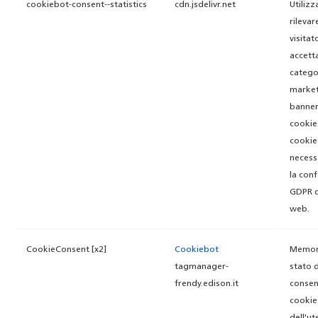
cookiebot-consent--statistics
cdn.jsdelivr.net
Utilizz
rilevare
visitat
accett
catego
market
banner
cookie
cookie
necess
la con
GDPR d
web.
CookieConsent [x2]
Cookiebot
Memori
tagmanager-
stato 
frendy.edison.it
consen
cookie