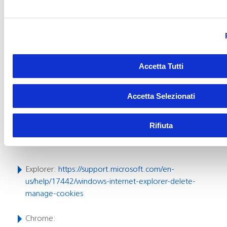
Ci sono varie modalità di gestire, disabilitare e cancellare i
cookie:
(A)
Attraverso le impostazioni del browser
Accetta Tutti
Consulti il manuale dell’utente del browser di navigazione
Accetta Selezionati
che utilizza per scoprire come gestire, disabilitare o
cancellare i cookie. Le indichiamo di seguito come
reperire le istruzioni fornite dai produttori dei browser di
Rifiuta
navigazione più diffusi:
Explorer:
https://support.microsoft.com/en-
us/help/17442/windows-internet-explorer-delete-
manage-cookies
Chrome: