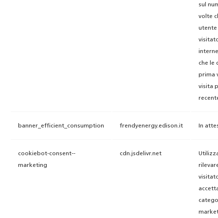
sul nu
volte 
utente
visitato
interne
che le 
prima v
visita 
recent
banner_efficient_consumption
frendyenergy.edison.it
In atte
cookiebot-consent--
cdn.jsdelivr.net
Utilizz
marketing
rilevare
visitat
accett
catego
market