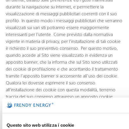
un utente, basato sulle preferenze ed i gusti manifestati
durante la navigazione su Internet, e permettere la
visualizzazione di messaggi pubblicitari coerenti con il suo
profilo. In questo modo i messaggi pubblicitari che verranno
visualizzati sui vari siti potranno essere maggiormente
interessanti per l’utente. Come previsto dalla normativa
vigente in materia di privacy, per l’installazione di tali cookie
è richiesto il suo preventivo consenso. Per questo motivo,
quando accede al Sito viene visualizzato in evidenza un
apposito banner, che la informa che sul Sito sono utilizzati
dei cookie di profilazione e che accettando il trattamento
tramite l’apposito banner si acconsente all'uso dei cookie.
Qualora lei dovesse esprimere il suo consenso
all’installazione dei cookie con questa modalità, terremo
traccia del suo consenso attraverso un apposito cookie
tecnico. In questo modo, eviteremo di farle visualizzare il
banner sui cookie nel corso delle sue successive visite al Sito.
La preghiamo di considerare che, qualora dovesse eliminare
questo cookie tecnico dal suo browser con le modalità di
Questo sito web utilizza i cookie