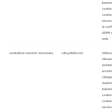
banner
cookie
cookie
necess
la con
GDPR d
web.
cookiebot-consent--necessary
cdn.jsdelivr.net
Utilizz
rilevare
visitat
accett
catego
market
banner
cookie
cookie
necess