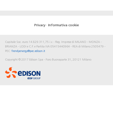
Footer
Privacy
Informativa cookie
menu
Capitale Soc. euro 14.829.311,75 i.v. - Reg. Imprese di MILANO - MONZA -
BRIANZA - LODI e C.F. e Partita IVA 05415440964 - REA di Milano 2505479 -
PEC:
frendyenergy@pec.edison.it
Copyright © 2017 Edison Spa - Foro Buonaparte 31, 20121 Milano