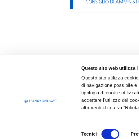
CONSIGLIO DI AMMINIST
Questo sito web utilizza i
Footer
Questo sito utilizza cookie 
menu
di navigazione possibile e i
tipologia di cookie utilizz
accettare l'utilizzo dei coo
altrimenti clicca su "Rifiut
Capitale Soc. euro 14.829.311,75 i.v. - Reg. Imprese di MILANO - MONZA -
Copyright © 2017 Edison Spa - Foro Buonaparte 31, 20121 Milano
Selezione del consenso
Tecnici
Pre