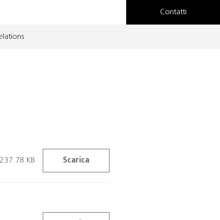
Contatti
elations
237.78 KB
Scarica