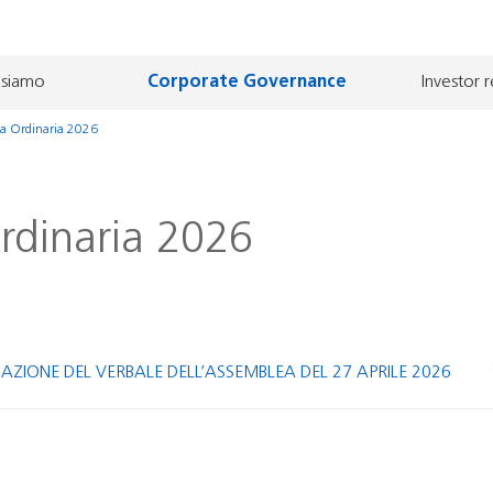
egio Sindacale
mento di ammissione e Azionisti
vanti
tuto
 siamo
Corporate Governance
Investor r
a Ordinaria 2026
one per incorporazione
rdinaria 2026
CAZIONE DEL VERBALE DELL’ASSEMBLEA DEL 27 APRILE 2026