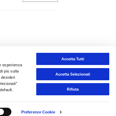
Accetta Tutti
re esperienza
i più sulla
Accetta Selezionati
 desideri
elezionati”
Rifiuta
default.
dyenergy@pec.edison.it
Preferenze Cookie