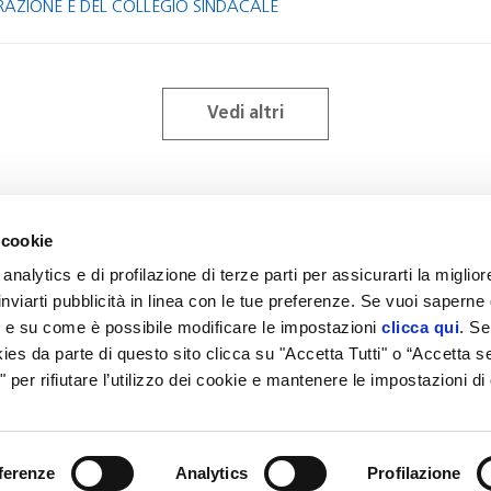
RAZIONE E DEL COLLEGIO SINDACALE
Vedi altri
 cookie
Privacy
Informativa cookie
analytics e di profilazione di terze parti per assicurarti la miglio
nviarti pubblicità in linea con le tue preferenze. Se vuoi saperne d
ati e su come è possibile modificare le impostazioni
clicca qui
. Se
kies da parte di questo sito clicca su "Accetta Tutti" o “Accetta s
a" per rifiutare l’utilizzo dei cookie e mantenere le impostazioni di 
 BRIANZA - LODI e C.F. e Partita IVA 05415440964 - REA di Milano 2505479 - PEC:
fren
ferenze
Analytics
Profilazione